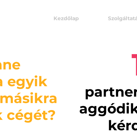
Kezdőlap
Szolgáltat
nne
a egyik
partne
 másikra
aggódik
k cégét?
kér