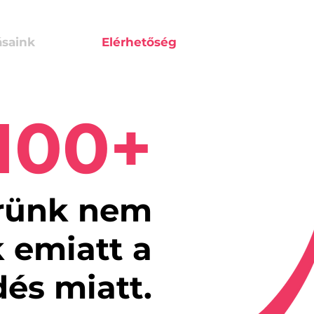
ásaink
Elérhetőség
100+
rünk nem
 emiatt a
dés miatt.