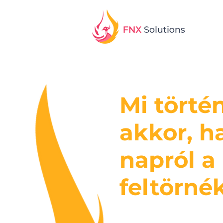
Mi törté
akkor, h
napról a
feltörné